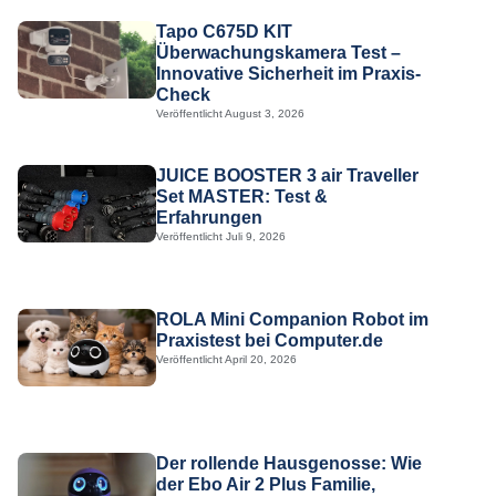
Tapo C675D KIT
Überwachungskamera Test –
Innovative Sicherheit im Praxis-
Check
Veröffentlicht
August 3, 2026
JUICE BOOSTER 3 air Traveller
Set MASTER: Test &
Erfahrungen
Veröffentlicht
Juli 9, 2026
ROLA Mini Companion Robot im
Praxistest bei Computer.de
Veröffentlicht
April 20, 2026
Der rollende Hausgenosse: Wie
der Ebo Air 2 Plus Familie,