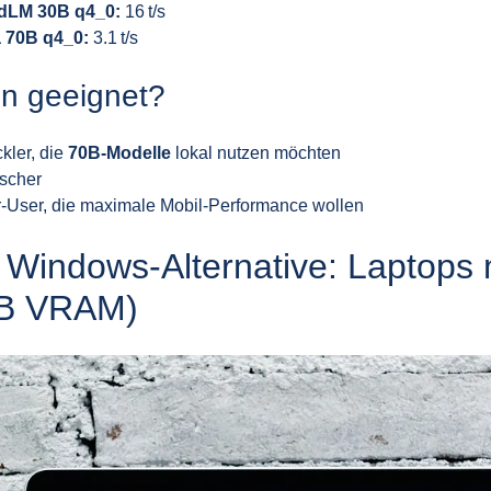
dLM 30B q4_0:
16 t/s
 70B q4_0:
3.1 t/s
n geeignet?
kler, die
70B‑Modelle
lokal nutzen möchten
scher
‑User, die maximale Mobil‑Performance wollen
 Windows‑Alternative: Laptops
GB VRAM)