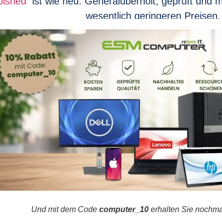
bished
ist wie neu: Generalüberholt, geprüft und m
wesentlich geringeren Preisen.
Und mit dem Code
computer_10
erhalten Sie nochma