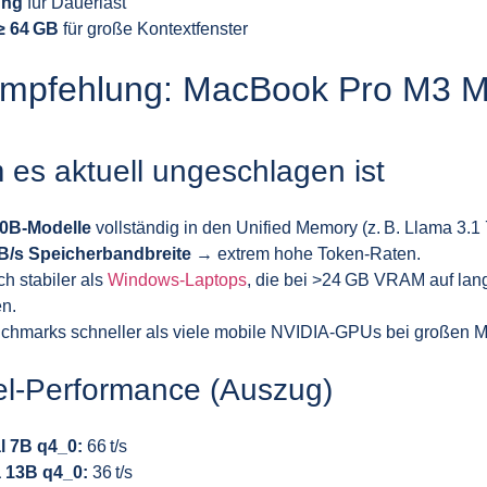
ung
für Dauerlast
 64 GB
für große Kontextfenster
mpfehlung: MacBook Pro M3 M
es aktuell ungeschlagen ist
0B‑Modelle
vollständig in den Unified Memory (z. B. Llama 3.1
B/s Speicherbandbreite
→ extrem hohe Token‑Raten.
ch stabiler als
Windows‑Laptops
, die bei >24 GB VRAM auf l
n.
chmarks schneller als viele mobile NVIDIA‑GPUs bei großen M
el‑Performance (Auszug)
al 7B q4_0:
66 t/s
 13B q4_0:
36 t/s