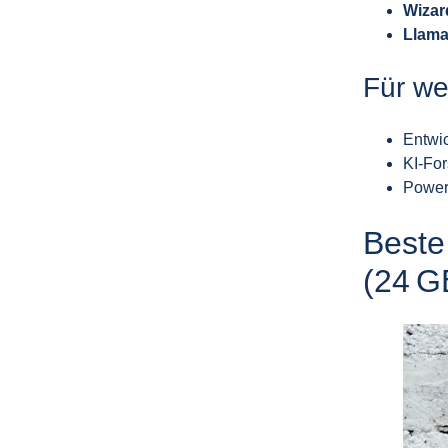
Wizar
Llama
Für we
Entwic
KI‑For
Power
Beste
(24 