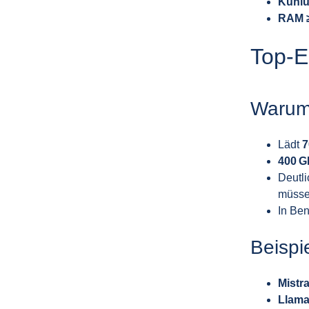
Kühl
RAM ≥
Top‑E
Warum 
Lädt
7
400 G
Deutli
müsse
In Ben
Beispi
Mistr
Llama