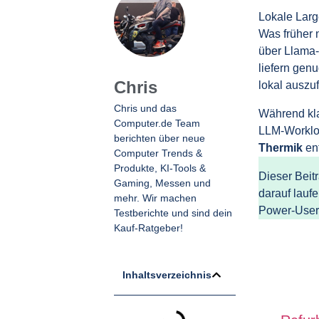
Lokale Larg
Was früher 
über Llama‑
liefern gen
Chris
lokal auszu
Chris und das
Während kl
Computer.de Team
LLM‑Workloa
berichten über neue
Thermik
ent
Computer Trends &
Produkte, KI-Tools &
Dieser Beit
Gaming, Messen und
darauf lauf
mehr. Wir machen
Power‑User 
Testberichte und sind dein
Kauf-Ratgeber!
Inhaltsverzeichnis