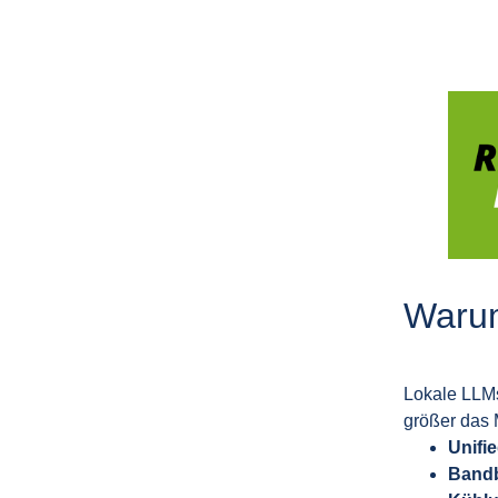
Warum
Lokale LLM
größer das 
Unifi
Bandb