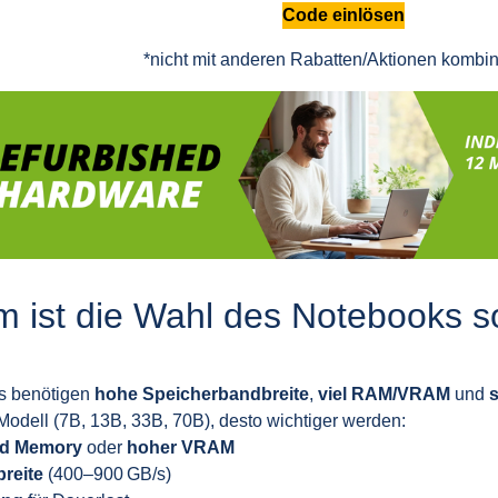
Code einlösen
*nicht mit anderen Rabatten/Aktionen kombin
 ist die Wahl des Notebooks s
s benötigen
hohe Speicherbandbreite
,
viel RAM/VRAM
und
s
Modell (7B, 13B, 33B, 70B), desto wichtiger werden:
ed Memory
oder
hoher VRAM
reite
(400–900 GB/s)