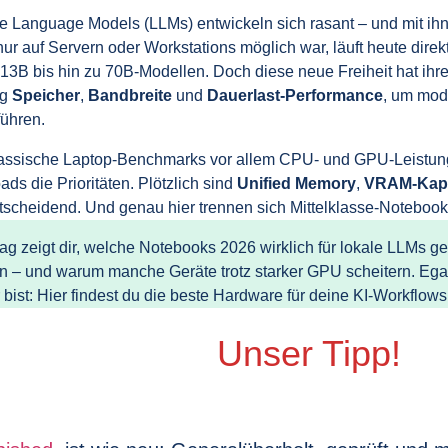
e Language Models (LLMs) entwickeln sich rasant – und mit ih
nur auf Servern oder Workstations möglich war, läuft heute dire
13B bis hin zu 70B‑Modellen. Doch diese neue Freiheit hat ihr
ug
Speicher
,
Bandbreite
und
Dauerlast‑Performance
, um mode
führen.
assische Laptop‑Benchmarks vor allem CPU‑ und GPU‑Leistung
ds die Prioritäten. Plötzlich sind
Unified Memory
,
VRAM‑Kapa
scheidend. Und genau hier trennen sich Mittelklasse‑Noteboo
rag zeigt dir, welche Notebooks 2026 wirklich für lokale LLMs 
en – und warum manche Geräte trotz starker GPU scheitern. Egal
bist: Hier findest du die beste Hardware für deine KI‑Workflows
Unser Tipp!