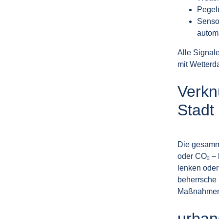
Pegel
Sensor
automa
Alle Signale
mit Wetterd
Verkn
Stadt
Die gesamme
oder CO₂ – 
lenken oder
beherrsche 
Maßnahmen f
urban