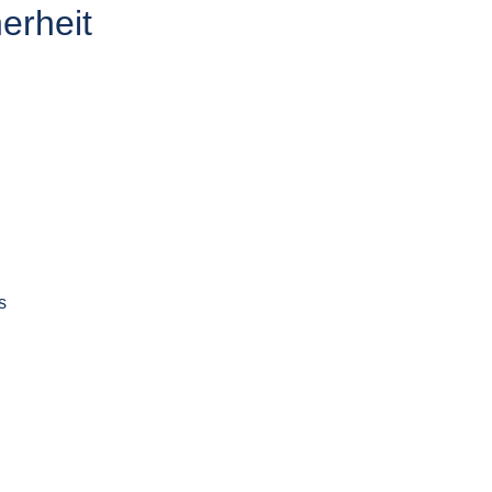
erheit
s