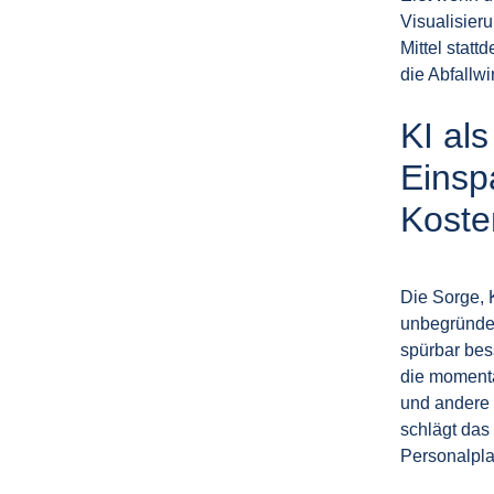
Visualisier
Mittel stat
die Abfallwir
KI al
Einsp
Koste
Die Sorge, 
unbegründet
spürbar bes
die momenta
und andere 
schlägt das
Personalpl