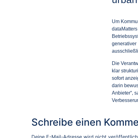
Um Kommunen
dataMatters
Betriebssyst
generativer
ausschließl
Die Verantw
klar strukt
sofort anze
darin bewus
Anbieter“, s
Verbesserun
Schreibe einen Komme
Deine E-Mail-Adresse wird nicht veröffentlich