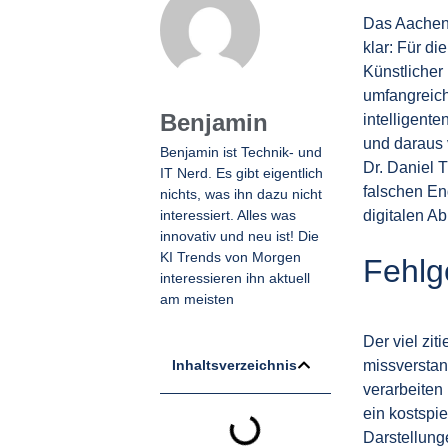
Das Aachene
klar: Für di
Künstlicher 
umfangreich
Benjamin
intelligent
und daraus 
Benjamin ist Technik- und
Dr. Daniel 
IT Nerd. Es gibt eigentlich
falschen En
nichts, was ihn dazu nicht
interessiert. Alles was
digitalen Ab
innovativ und neu ist! Die
KI Trends von Morgen
Fehlge
interessieren ihn aktuell
am meisten
Der viel zit
missverstan
Inhaltsverzeichnis
verarbeiten
ein kostspi
Darstellung