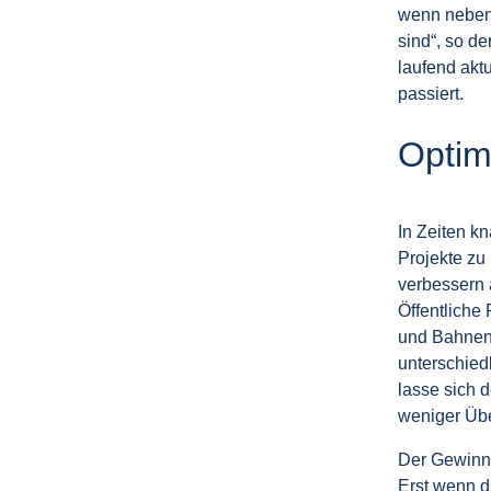
wenn neben
sind“, so d
laufend aktu
passiert.
Optim
In Zeiten k
Projekte zu
verbessern 
Öffentliche
und Bahnen 
unterschied
lasse sich d
weniger Übe
Der Gewinn 
Erst wenn d