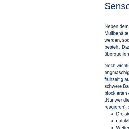
Senso
Neben dem V
Müllbehälte
werden, soda
besteht. Das
überquellen
Noch wichti
engmaschig
frühzeitig 
schwere Bah
blockierten
„Nur wer die
reagieren“, 
Dreist
dataMa
Wetter