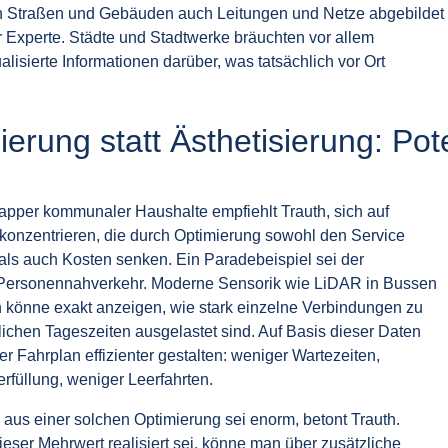
 Straßen und Gebäuden auch Leitungen und Netze abgebildet
er Experte. Städte und Stadtwerke bräuchten vor allem
alisierte Informationen darüber, was tatsächlich vor Ort
ierung statt Ästhetisierung: Po
napper kommunaler Haushalte empfiehlt Trauth, sich auf
 konzentrieren, die durch Optimierung sowohl den Service
als auch Kosten senken. Ein Paradebeispiel sei der
 Personennahverkehr. Moderne Sensorik wie LiDAR in Bussen
könne exakt anzeigen, wie stark einzelne Verbindungen zu
lichen Tageszeiten ausgelastet sind. Auf Basis dieser Daten
er Fahrplan effizienter gestalten: weniger Wartezeiten,
rfüllung, weniger Leerfahrten.
aus einer solchen Optimierung sei enorm, betont Trauth.
ieser Mehrwert realisiert sei, könne man über zusätzliche