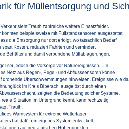
rik für Müllentsorgung und Sich
erkehr sieht Trauth zahlreiche weitere Einsatzfelder.
r könnten beispielsweise mit Füllstandsensoren ausgestattet
ss die Entsorgung nur dort erfolgt, wo tatsächlich Bedarf
 spart Kosten, reduziert Fahrten und verhindert
de Behälter und damit verbundene Müllablagerungen.
ger sei jedoch die Vorsorge vor Naturereignissen. Ein
es Netz aus Regen-, Pegel- und Abflusssensoren könne
auf drohende Überschwemmungen hinweisen. Ereignisse wie da
nunglück im Kreis Biberach, ausgelöst durch einen
 Abwasserschacht, zeigten die Bedeutung solcher Systeme.
 reale Situation im Untergrund kennt, kann rechtzeitig
sagt Trauth.
ufiges Warnsystem für extreme Wetterlagen
tters hat dafür ein eigenes System entwickelt:
stationen auf neuralgischen Höhenpunkten.