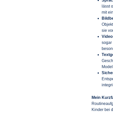
Sprac
lässt 
mit ei
Bildb
Objekt
sie vo
Video
sogar 
beson
Textg
Geschi
Model
Siche
Entspe
integr
Mein Kurzfa
Routineaufg
Kinder bei 