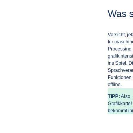
Was s
Vorsicht, je
für maschin
Processing 
grafikinten
ins Spiel. 
Sprachverar
Funktionen l
offline.
TIPP:
Also, 
Grafikkarte
bekommt ihr