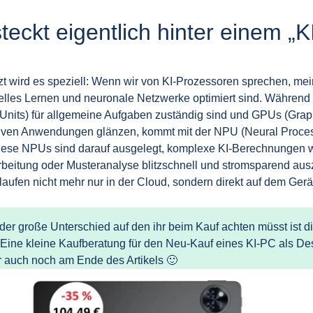
teckt eigentlich hinter einem „
tzt wird es speziell: Wenn wir von KI-Prozessoren sprechen, mei
elles Lernen und neuronale Netzwerke optimiert sind. Während
Units) für allgemeine Aufgaben zuständig sind und GPUs (Graph
siven Anwendungen glänzen, kommt mit der NPU (Neural Proces
Diese NPUs sind darauf ausgelegt, komplexe KI-Berechnungen 
beitung oder Musteranalyse blitzschnell und stromsparend ausz
aufen nicht mehr nur in der Cloud, sondern direkt auf dem Gerät
der große Unterschied auf den ihr beim Kauf achten müsst ist 
! Eine kleine Kaufberatung für den Neu-Kauf eines KI-PC als De
 auch noch am Ende des Artikels 🙂