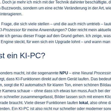
. Doch je mehr ich mich mit der Technik dahinter beschäftigte, d
m Buzzwords, sondern um eine echte Veränderung in der Art, w
interagieren.
 Frage, die sich viele stellen – und die auch mich umtrieb – laut
KI-Prozessor für meine Anwendungen?
Oder reicht mein aktuell
hte ich genau dieser Frage auf den Grund gehen. Ich zeige, was
 Engine steckt, für wen sich ein Upgrade lohnt – und wann man
st ein KI-PC?
onders macht, ist die sogenannte
NPU
– eine
Neural Processin
orgt, dass KI-Funktionen direkt auf dem Gerät laufen. Das bedeu
n, sorgt die KI automatisch für klaren Ton, einen schönen Bildau
 die Kamera schaue – ohne dass ich etwas tun muss.Auch bei der
n schneller zusammengefasst, Bilder lassen sich mit einem Klic
ade braucht. Viele dieser Funktionen laufen
lokal
, also ohne d
erden. Ein KI-PC ist also nicht nur schneller oder moderner so