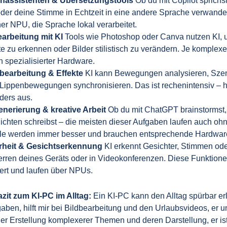
hassistenten & Übersetzungstools
Ob du mit Copilot sprichs
oder deine Stimme in Echtzeit in eine andere Sprache verwandelst
ner NPU, die Sprache lokal verarbeitet.
earbeitung mit KI
Tools wie Photoshop oder Canva nutzen KI, u
e zu erkennen oder Bilder stilistisch zu verändern. Je komplexer
n spezialisierter Hardware.
bearbeitung & Effekte
KI kann Bewegungen analysieren, Szen
Lippenbewegungen synchronisieren. Das ist rechenintensiv – h
ders aus.
enerierung & kreative Arbeit
Ob du mit ChatGPT brainstormst, 
chten schreibst – die meisten dieser Aufgaben laufen auch ohn
le werden immer besser und brauchen entsprechende Hardwar
rheit & Gesichtserkennung
KI erkennt Gesichter, Stimmen od
rren deines Geräts oder in Videokonferenzen. Diese Funktionen 
iert und laufen über NPUs.
zit zum KI-PC im Alltag:
Ein KI-PC kann den Alltag spürbar erl
aben, hilft mir bei Bildbearbeitung und den Urlaubsvideos, er u
der Erstellung komplexerer Themen und deren Darstellung, er is