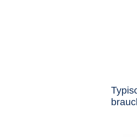
Typis
brauc